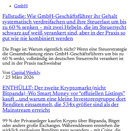
GmbH
Fallstudie: Wie GmbH-Geschäftsführer ihr Gehalt
systematisch verdreifachen und ihre Steuerlast um bis
zu 60 % senken – mit zwei Hebeln, die im Steuerrecht
schwarz auf weiß verankert sind, aber in der Praxis so
gut wie nie kombiniert werden
Die Frage ist: Warum eigentlich nicht? Wenn eine Steuerstrategie
die Gesamtbelastung eines GmbH-Geschäftsführers um bis zu
60 % senkt, vollständig im deutschen Steuerrecht verankert ist
und in der Praxis nachweisbar
Von
Capital Weekly
/
25 März 2026
ENTHÜLLT: Der zweite Kryptomarkt (nicht
Bitpanda) -Wo Smart Money vor “offiziellen Listings”
kauft …und warum eine kleine Investorengruppe dort
Renditen einsammelt, die 534x größer sind als der
Mainstream erreicht
99 % der Privatanleger kaufen Krypto über Bitpanda, Bitget
oder andere große Exchanges. Währenddessen entstehen die
wirklich explosiven Renditen ganz woanders – mit Coins, die