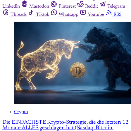
Linkedin
Mastodon
Pinterest
Reddit
Telegram
Threads
Tiktok
Whatsapp
Youtube
RSS
Crypto
Die EINFACHSTE Krypto-Strategie, die die letzten 12
Monate ALLES geschlagen hat (Nasdaq. Bitcoin.