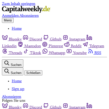
Zum Inhalt springen
Anmelden
Abonnieren
Menü
Home
Bluesky
Discord
Github
Instagram
Linkedin
Mastodon
Pinterest
Reddit
Telegram
Threads
Tiktok
Whatsapp
Youtube
RSS
Suchen
Suchen
Schließen
Home
Sign up
Abonnieren
Folgen Sie uns
Bluesky
Discord
Github
Instagram