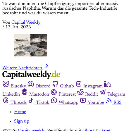
Taiwan dominiert die Chipfertigung, importiert aber massiv
russisches Naphtha. Warum das die gesamte Tech-Industrie
bedroht und was du wissen musst.
Von
Capital Weekly
/
13 Jan. 2026
Weitere Nachrichten
Bluesky
Discord
Github
Instagram
Linkedin
Mastodon
Pinterest
Reddit
Telegram
Threads
Tiktok
Whatsapp
Youtube
RSS
Home
Sign up
©2026
Capitalweekly
.
Veröffentlicht mit
Ghost
&
Gazet
.